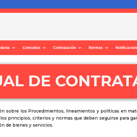
adania
Consultas
Contratación
Normas
Notificacio
AL DE CONTRAT
n sobre los Procedimientos, lineamientos y políticas en mate
s principios, criterios y normas que deben seguirse para garan
ón de bienes y servicios.