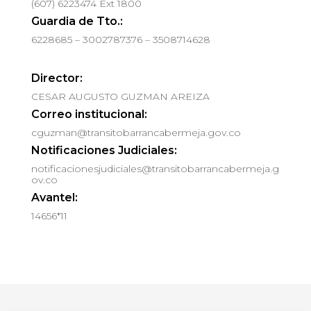
(607) 6223474 Ext 1800
Guardia de Tto.:
6228685 – 3002787376 – 3508714628
Director:
CESAR AUGUSTO GUZMAN AREIZA
Correo institucional:
cguzman@transitobarrancabermeja.gov.co
Notificaciones Judiciales:
notificacionesjudiciales@transitobarrancabermeja.g
ov.co
Avantel:
14656*11